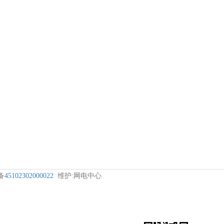
备
45102302000022
维护:网电中心