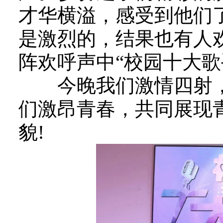
才华横溢，感受到他们
是激烈的，结果也有人
阵欢呼声中“校园十大歌
今晚我们激情四射，
们激昂青春，共同展现
貌!