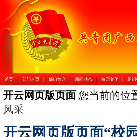
首页
部门首页
部门简介
新闻动态
校园文化
组织
开云网页版页面
您当前的位
风采
开云网页版页面“校