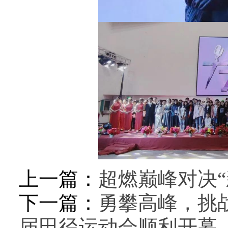
上一篇：
超燃巅峰对决“
下一篇：
勇攀高峰，挑战极
届田径运动会顺利开幕