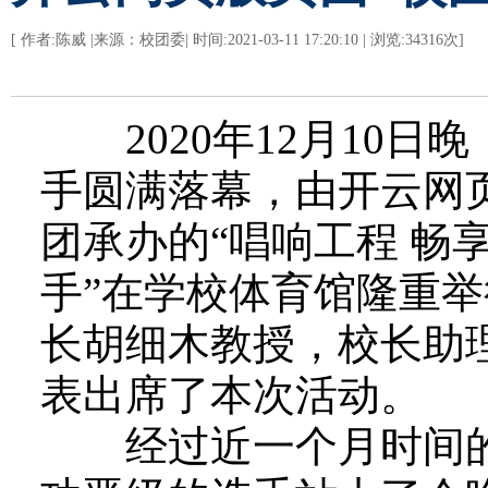
[ 作者:陈威 |来源：校团委| 时间:2021-03-11 17:20:10 | 浏览:
34316次]
2020年12月10日
手圆满落幕，由开云网
团承办的“唱响工程 畅享
手”在学校体育馆隆重
长胡细木教授，校长助
表出席了本次活动。
经过近一个月时间的