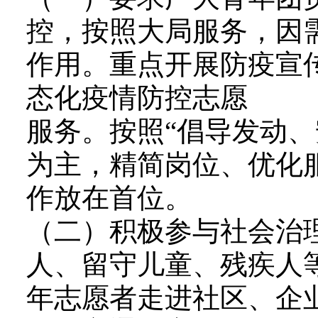
控，按照大局服务，因
作用。重点开展防疫宣
态化疫情防控志愿
服务。按照“倡导发动
为主，精简岗位、优化
作放在首位。
（二）积极参与社会治
人、留守儿童、残疾人
年志愿者走进社区、企