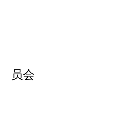
共青团开云
员会
2021