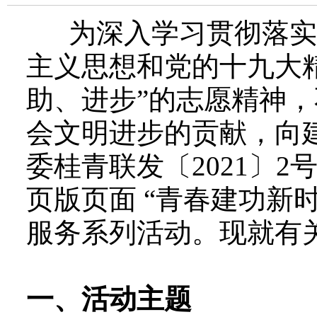
为深入学习贯彻落实
主义思想和党的十九大
助、进步”的志愿精神
会文明进步的贡献，向建
委桂青联发〔2021〕
页版页面 “青春建功新
服务系列活动。现就有
一、活动主题