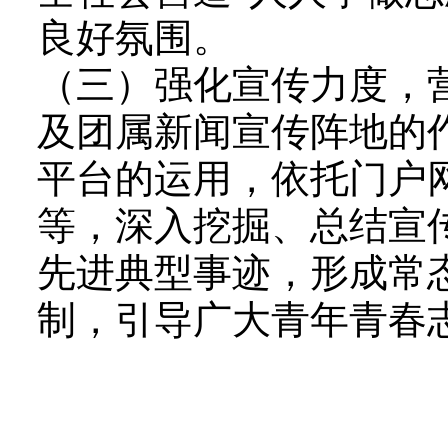
良好氛围。
（三）强化宣传力度，
及团属新闻宣传阵地的
平台的运用，依托门户
等，深入挖掘、总结宣
先进典型事迹，形成常
制，引导广大青年青春志