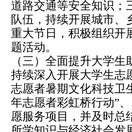
道路交通等安全知识；
队伍，持续开展城市、
重大节日，积极组织开
题活动。
（三）全面提升大学生
持续深入开展大学生志
志愿者暑期文化科技卫生
年志愿者彩虹桥行动”、
愿服务项目，并及时总
所学知识与经济社会发