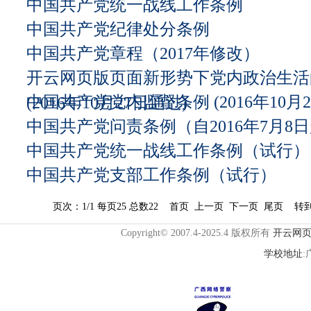
中国共产党统一战线工作条例
中国共产党纪律处分条例
中国共产党章程（2017年修改）
开云网页版页面新形势下党内政治生活
中国共产党党内监督条例 (2016年10月2
(2016年10月27日通过)
中国共产党问责条例（自2016年7月8
中国共产党统一战线工作条例（试行）
中国共产党支部工作条例（试行）
页次：1/1 每页25 总数22 首页 上一页 下一页 尾页 转到
Copyright© 2007.4-2025.4 版权所有
开云网
学校地址
: