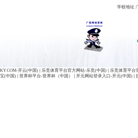
学校地址
:
KY.COM-开云(中国)
|
乐竞体育平台官方网站-乐竞(中国)
|
乐竞体育平台官
宝(中国)
|
世界杯平台-世界杯（中国）
|
开元网站登录入口-开元(中国)
|