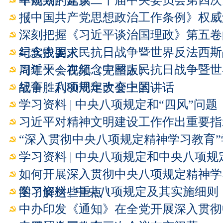
中国共产党第二十届中央委员会第四次
年规划的建议
《中国共产党思想政治工作条例》权威
报
深刻把握《习近平谈治国理政》第五卷
纪念中国人民抗日战争暨世界反法西斯
与实践要求
习近平：在纪念中国人民抗日战争暨世
周年大会视频（完整版）
纪言：八项规定改变中国
战争胜利80周年大会上的讲话
学习资料 | 中央八项规定和“四风”问题
习近平对精神文明建设工作作出重要指
“深入贯彻中央八项规定精神学习教育
学习资料 | 中央八项规定和中央八项规
如何开展深入贯彻中央八项规定精神学
学习资料 | 中央八项规定及其实施细则
图了解这些重点！
中办印发《通知》在全党开展深入贯彻