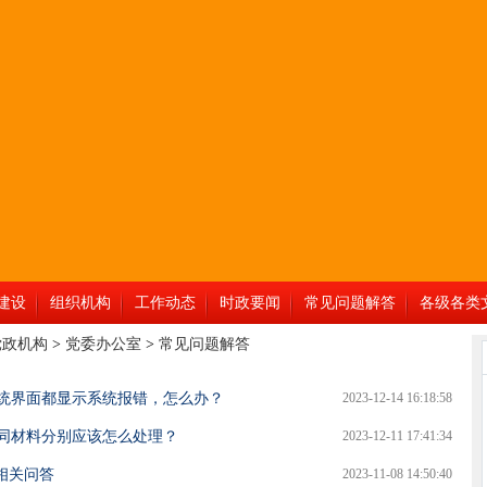
建设
组织机构
工作动态
时政要闻
常见问题解答
各级各类
党政机构
>
党委办公室
>
常见问题解答
统界面都显示系统报错，怎么办？
2023-12-14 16:18:58
同材料分别应该怎么处理？
2023-12-11 17:41:34
相关问答
2023-11-08 14:50:40