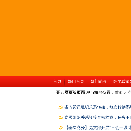
首页
部门首页
部门简介
阵地质量
开云网页版页面
您当前的位置：
首页
>
省内党员组织关系转接，每次转接系
党员组织关系转接查核档案，缺失不
【基层党务】党支部开展“三会一课”