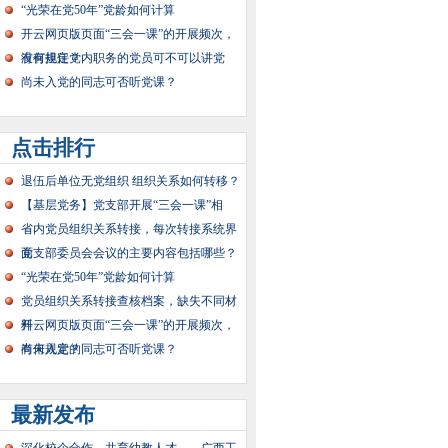
“光荣在党50年”党龄如何计算
开云网页版页面“三会一课”的开展频次，
有何规定？
没有担任党内职务的党员可不可以讲党
尚未入党的同志可否听党课？
点击排行
退伍后单位无党组织 组织关系如何转移？
【基层党务】党支部开展“三会一课”相
省内党员组织关系转接，每次转接系统界
面
党支部委员会会议的主要内容包括哪些？
“光荣在党50年”党龄如何计算
党员组织关系转接查核档案，缺失不同材
料
开云网页版页面“三会一课”的开展频次，
有何规定？
尚未入党的同志可否听党课？
最新发布