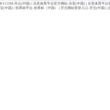
KY.COM-开云(中国)
|
乐竞体育平台官方网站-乐竞(中国)
|
乐竞体育平台官
宝(中国)
|
世界杯平台-世界杯（中国）
|
开元网站登录入口-开元(中国)
|