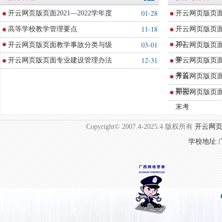
05-22
页面
01-28
开云网页版页面2021—2022学年度
开云网页版页面做
11-18
高等学校教学管理要点
开云网页版页面
03-01
202
开云网页版页面教学事故分类与级
开云网页版页面开
12-31
学
开云网页版页面专业建设管理办法
开云网页版页面做
考监
开云网页版页面做
期期
开云网页版页面2
末考
Copyright© 2007.4-2025.4 版权所有
开云网
学校地址
: