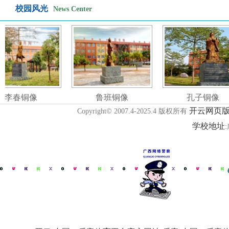
校园风光
News Center
李春铜像
鲁班铜像
孔子铜像
开云网页
Copyright© 2007.4-2025.4 版权所有
学校地址