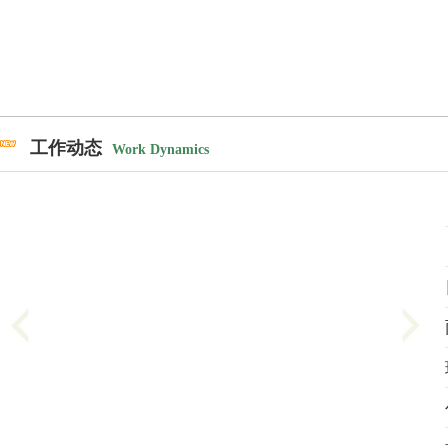
工作动态
Work Dynamics