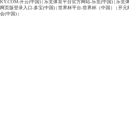
KY.COM-开云(中国)
乐竞体育平台官方网站-乐竞(中国)
乐竞体
|
|
网页版登录入口-多宝(中国)
世界杯平台-世界杯（中国）
开元
|
|
会(中国)
|