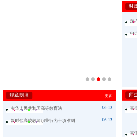
时
深
中
师
规章制度
更多
06-13
喜报
中华人民共和国高等教育法
06-13
新时代高校教师职业行为十项准则
喜