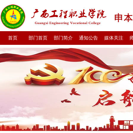
首页
部门首页
部门简介
通知公告
媒体关注