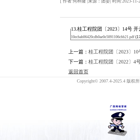
[ 作者:何梓隆 |来源：团委| 时间:2023-11-27 
13.桂工程院团〔2023〕14
10ecbab06420cdb0ae0e5091106cbb21.pdf
(1
上一篇：
桂工程院团〔2023〕
下一篇：
桂工程院团〔2022〕
返回首页
Copyright© 2007.4-2025.4 版