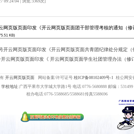
09:24:04 | 浏览:
3369次]
号 开云网页版页面印发《开云网页版页面团干部管理考核的通知（修订）》
75.51 KB)
10号开云网页版页面印发《开云网页版页面共青团纪律处分规定
4号开云网页版页面印发《 开云网页版页面学生社团管理办法（修
权所有
开云网页版页面
网站备案/许可证号:
桂ICP备08102409号-1
桂公网安
学校地址
:广西平果市大学城大学路1号 电话:0776-5680888 邮编：531499
校办电话:0776-5588685/5588681传真5588696