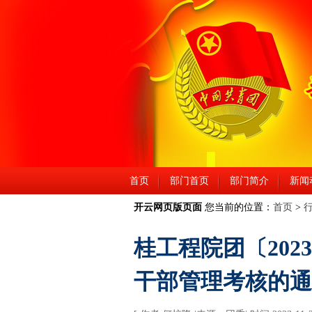
首页
部门首页
部门简介
新闻
开云网页版页面
您当前的位置：
首页
>
桂工程院团〔202
干部管理考核的通