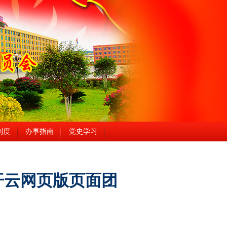
制度
办事指南
党史学习
《开云网页版页面团