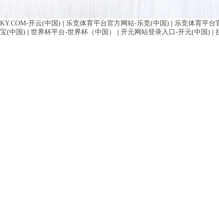
KY.COM-开云(中国)
|
乐竞体育平台官方网站-乐竞(中国)
|
乐竞体育平台官
宝(中国)
|
世界杯平台-世界杯（中国）
|
开元网站登录入口-开元(中国)
|