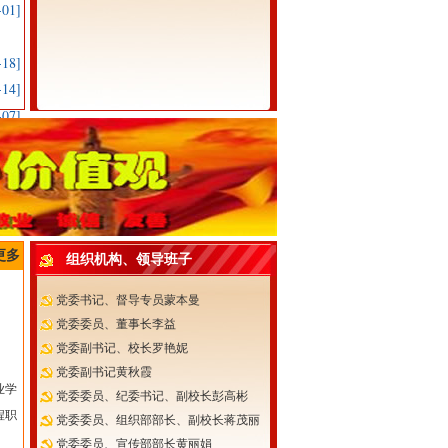
-01]
-18]
-14]
-07]
更多
组织机构、领导班子
党委书记、督导专员蒙本曼
党委委员、董事长李益
党委副书记、校长罗艳妮
党委副书记黄秋霞
业学
党委委员、纪委书记、副校长彭高彬
程职
党委委员、组织部部长、副校长蒋茂丽
党委委员、宣传部部长黄丽娟