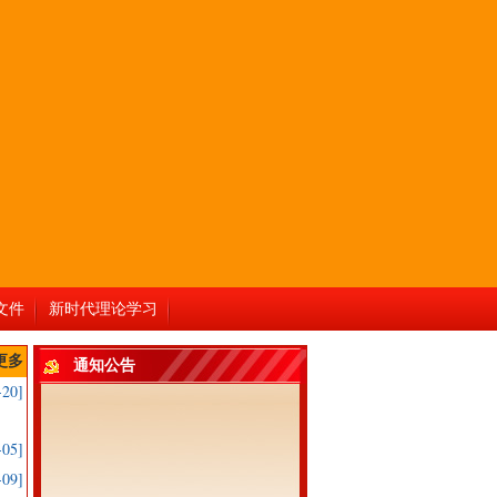
文件
新时代理论学习
更多
通知公告
-20]
-05]
-09]