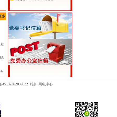
更多
态化
强和
五年
备
45102302000022
维护:网电中心