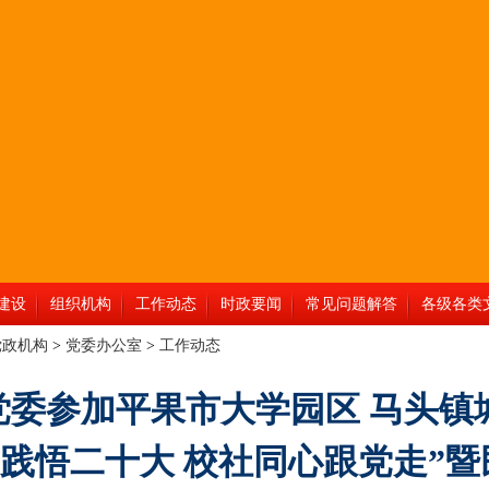
建设
组织机构
工作动态
时政要闻
常见问题解答
各级各类
党政机构
>
党委办公室
>
工作动态
中国)党委参加平果市大学园区 马头
思践悟二十大 校社同心跟党走”