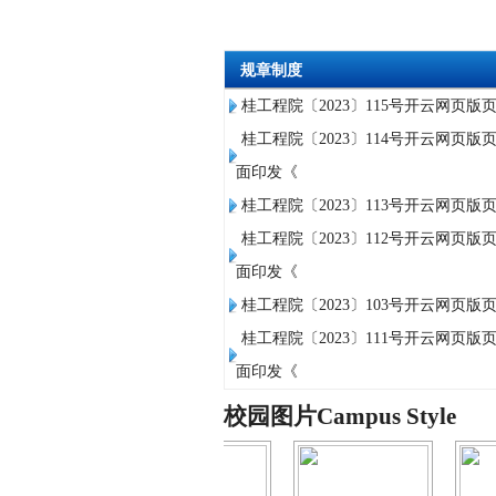
规章制度
桂工程院〔2023〕115号开云网页版
桂工程院〔2023〕114号开云网页版
面印发《
桂工程院〔2023〕113号开云网页版
桂工程院〔2023〕112号开云网页版
面印发《
桂工程院〔2023〕103号开云网页版
桂工程院〔2023〕111号开云网页版
面印发《
校园图片
Campus Style