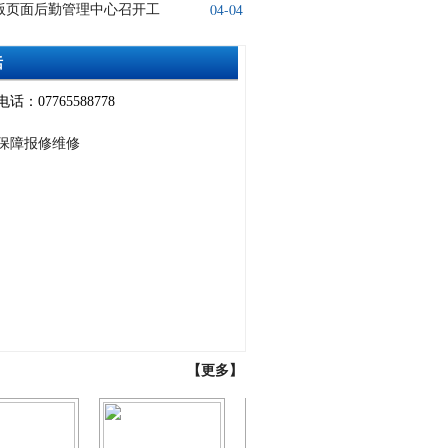
04-04
版页面后勤管理中心召开工
话
话：07765588778
保障报修维修
【更多】