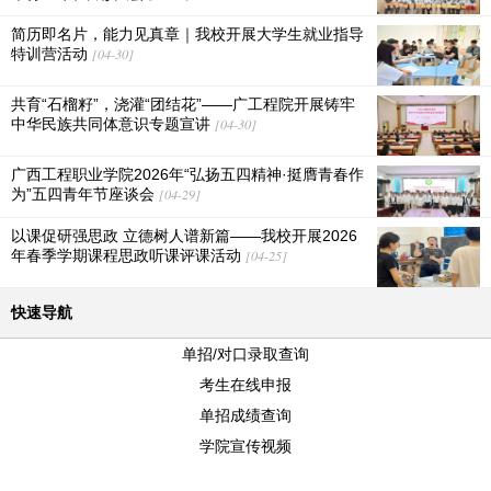
简历即名片，能力见真章｜我校开展大学生就业指导
特训营活动
[04-30]
共育“石榴籽”，浇灌“团结花”——广工程院开展铸牢
中华民族共同体意识专题宣讲
[04-30]
广西工程职业学院2026年“弘扬五四精神·挺膺青春作
为”五四青年节座谈会
[04-29]
以课促研强思政 立德树人谱新篇——我校开展2026
年春季学期课程思政听课评课活动
[04-25]
快速导航
单招/对口录取查询
考生在线申报
单招成绩查询
学院宣传视频