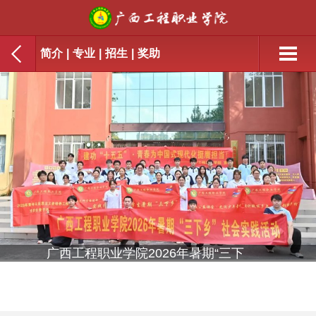
简介
|
专业
|
招生
|
奖助
广西工程职业学院2026年暑期“三下