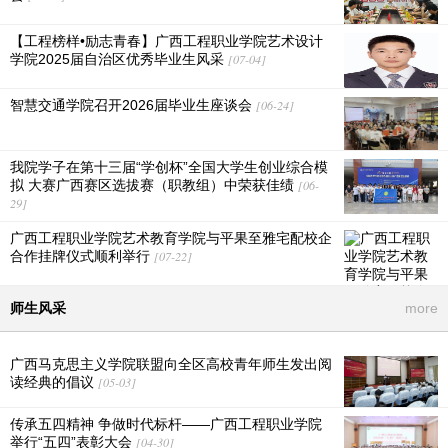
【工程榜样•励志青春】广西工程职业学院艺术设计
学院2025届自治区优秀毕业生风采
[07-04]
智慧交通学院召开2026届毕业生座谈会
[06-24]
我院学子在第十三届“学创杯”全国大学生创业综合模
拟 大赛广西赛区选拔赛（职教组）中荣获佳绩
[06-
29]
广西工程职业学院艺术教育学院与平果至雅宅配校企
合作挂牌仪式顺利举行
[07-22]
师生风采
more
广西马克思主义学院联盟向全区高校青年师生发出阅
读经典的倡议
[05-03]
传承五四精神 争做时代标杆——广西工程职业学院
举行“五四”表彰大会
[04-30]