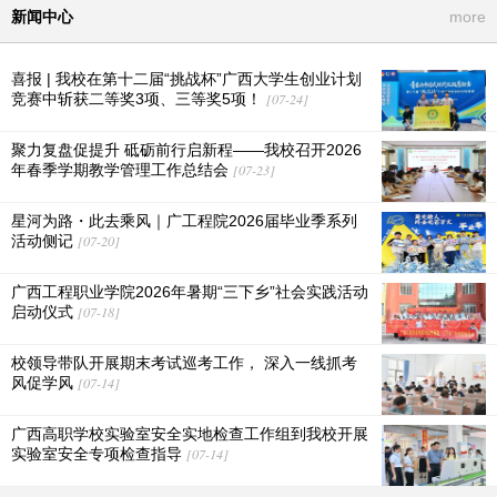
新闻中心
more
喜报 | 我校在第十二届“挑战杯”广西大学生创业计划
竞赛中斩获二等奖3项、三等奖5项！
[07-24]
聚力复盘促提升 砥砺前行启新程——我校召开2026
年春季学期教学管理工作总结会
[07-23]
星河为路・此去乘风｜广工程院2026届毕业季系列
活动侧记
[07-20]
广西工程职业学院2026年暑期“三下乡”社会实践活动
启动仪式
[07-18]
校领导带队开展期末考试巡考工作， 深入一线抓考
风促学风
[07-14]
广西高职学校实验室安全实地检查工作组到我校开展
实验室安全专项检查指导
[07-14]