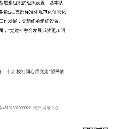
各基层党组织的组织设置、基本队
党(总)支部标准化规范化信息化
建工作发展，党组织的组织设置、
，“党建+”融合发展成效更加明
践悟二十大 校社同心跟党走”暨民族
备
45102302000022
维护:网电中心