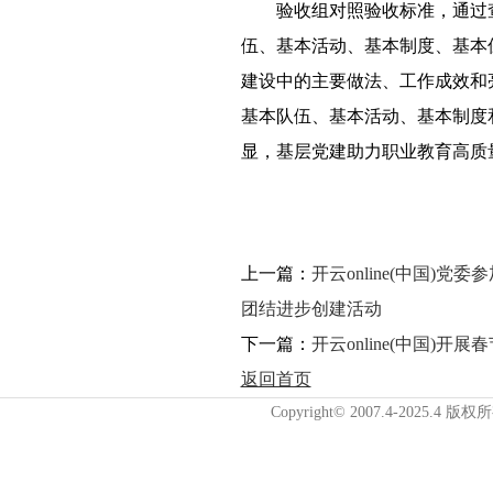
验收组对照验收标准，通过查阅资
伍、基本活动、基本制度、基本
建设中的主要做法、工作成效和亮
基本队伍、基本活动、基本制度
显，基层党建助力职业教育高质
上一篇：
开云online(中国)
团结进步创建活动
下一篇：
开云online(中国)开
返回首页
Copyright© 2007.4-2025.4 版