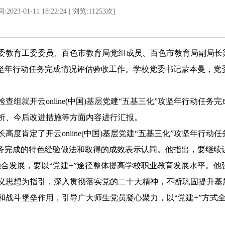
-01-11 18:22:24 | 浏览:
11253次]
委教育工委委员、百色市教育局党组成员、百色市教育局副局长梁华一行
”攻坚年行动任务完成情况评估验收工作。学校党委书记蒙本曼，
就开云online(中国)基层党建“五基三化”攻坚年行动任务
析、今后改进措施等方面内容进行汇报。
定了开云online(中国)基层党建“五基三化”攻坚年行动任务完成
任务完成的特色经验做法和取得的成效表示认同。他指出，要继续
融合发展，要以“党建+”途径整体提高学校职业教育发展水平。
义思想为指引，深入贯彻落实党的二十大精神，不断巩固提升基层
和战斗堡垒作用，引导广大师生党员凝心聚力，以“党建+”方式