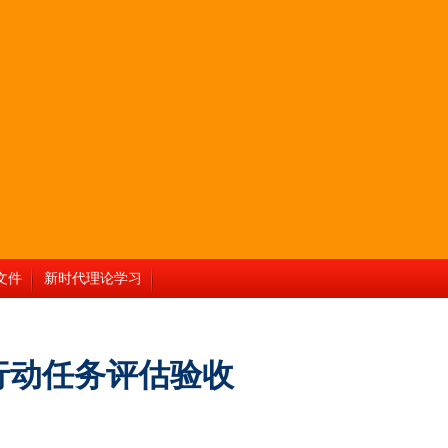
文件
新时代理论学习
年行动任务评估验收