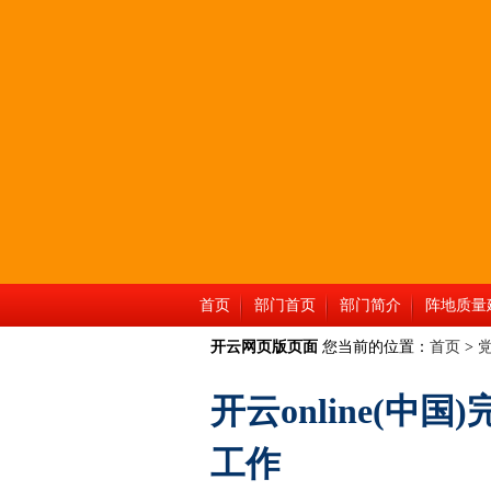
首页
部门首页
部门简介
阵地质量
开云网页版页面
您当前的位置：
首页
>
开云online(
工作