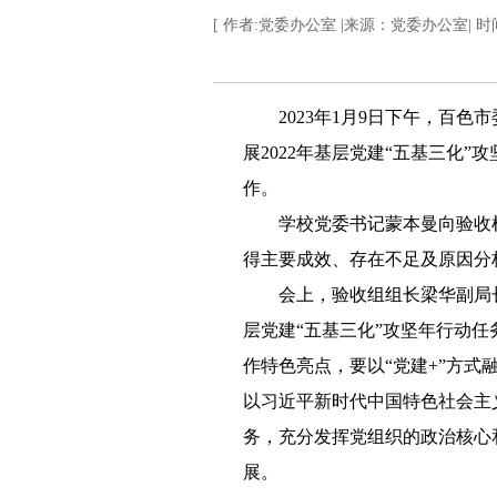
[ 作者:党委办公室 |来源：党委办公室| 时间:2023
2023年1月9日下午，百色市
展2022年基层党建“五基三化
作。
学校党委书记蒙本曼向验收检查组
得主要成效、存在不足及原因分
会上，验收组组长梁华副局长高度肯
层党建“五基三化”攻坚年行动
作特色亮点，要以“党建+”方式
以习近平新时代中国特色社会主
务，充分发挥党组织的政治核心
展。