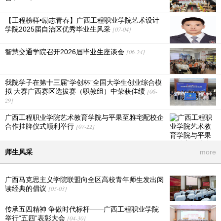
【工程榜样•励志青春】广西工程职业学院艺术设计
学院2025届自治区优秀毕业生风采
[07-04]
智慧交通学院召开2026届毕业生座谈会
[06-24]
我院学子在第十三届“学创杯”全国大学生创业综合模
拟 大赛广西赛区选拔赛（职教组）中荣获佳绩
[06-
29]
广西工程职业学院艺术教育学院与平果至雅宅配校企
合作挂牌仪式顺利举行
[07-22]
师生风采
more
广西马克思主义学院联盟向全区高校青年师生发出阅
读经典的倡议
[05-03]
传承五四精神 争做时代标杆——广西工程职业学院
举行“五四”表彰大会
[04-30]