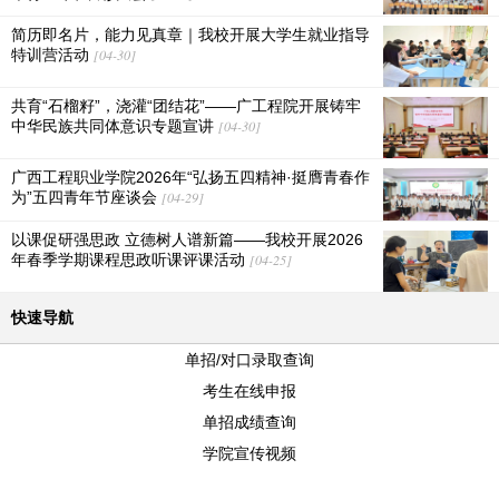
简历即名片，能力见真章｜我校开展大学生就业指导
特训营活动
[04-30]
共育“石榴籽”，浇灌“团结花”——广工程院开展铸牢
中华民族共同体意识专题宣讲
[04-30]
广西工程职业学院2026年“弘扬五四精神·挺膺青春作
为”五四青年节座谈会
[04-29]
以课促研强思政 立德树人谱新篇——我校开展2026
年春季学期课程思政听课评课活动
[04-25]
快速导航
单招/对口录取查询
考生在线申报
单招成绩查询
学院宣传视频