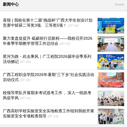
新闻中心
more
喜报 | 我校在第十二届“挑战杯”广西大学生创业计划
竞赛中斩获二等奖3项、三等奖5项！
[07-24]
聚力复盘促提升 砥砺前行启新程——我校召开2026
年春季学期教学管理工作总结会
[07-23]
星河为路・此去乘风｜广工程院2026届毕业季系列
活动侧记
[07-20]
广西工程职业学院2026年暑期“三下乡”社会实践活动
启动仪式
[07-18]
校领导带队开展期末考试巡考工作， 深入一线抓考
风促学风
[07-14]
广西高职学校实验室安全实地检查工作组到我校开展
实验室安全专项检查指导
[07-14]