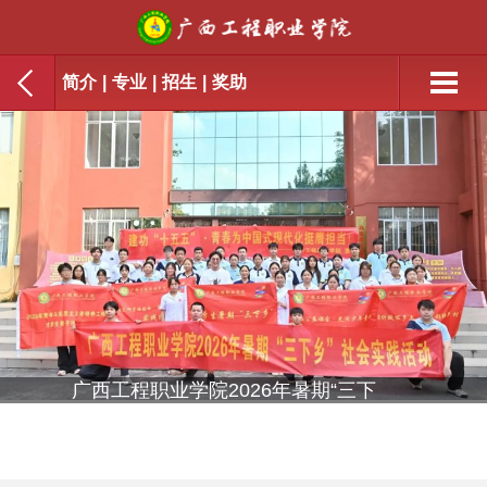
简介
|
专业
|
招生
|
奖助
广西工程职业学院2026年暑期“三下