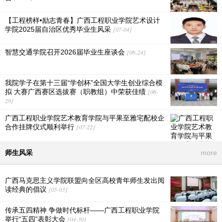
【工程榜样•励志青春】广西工程职业学院艺术设计
学院2025届自治区优秀毕业生风采
[07-04]
智慧交通学院召开2026届毕业生座谈会
[06-24]
我院学子在第十三届“学创杯”全国大学生创业综合模
拟 大赛广西赛区选拔赛（职教组）中荣获佳绩
[06-
29]
广西工程职业学院艺术教育学院与平果至雅宅配校企
合作挂牌仪式顺利举行
[07-22]
师生风采
more
广西马克思主义学院联盟向全区高校青年师生发出阅
读经典的倡议
[05-03]
传承五四精神 争做时代标杆——广西工程职业学院
举行“五四”表彰大会
[04-30]