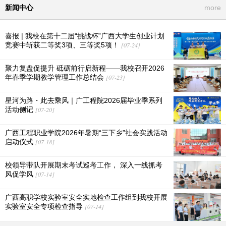
新闻中心
more
喜报 | 我校在第十二届“挑战杯”广西大学生创业计划
竞赛中斩获二等奖3项、三等奖5项！
[07-24]
聚力复盘促提升 砥砺前行启新程——我校召开2026
年春季学期教学管理工作总结会
[07-23]
星河为路・此去乘风｜广工程院2026届毕业季系列
活动侧记
[07-20]
广西工程职业学院2026年暑期“三下乡”社会实践活动
启动仪式
[07-18]
校领导带队开展期末考试巡考工作， 深入一线抓考
风促学风
[07-14]
广西高职学校实验室安全实地检查工作组到我校开展
实验室安全专项检查指导
[07-14]