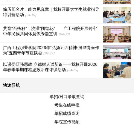
简历即名片，能力见真章｜我校开展大学生就业指导
特训营活动
[04-30]
共育“石榴籽”，浇灌“团结花”——广工程院开展铸牢
中华民族共同体意识专题宣讲
[04-30]
广西工程职业学院2026年“弘扬五四精神·挺膺青春作
为”五四青年节座谈会
[04-29]
以课促研强思政 立德树人谱新篇——我校开展2026
年春季学期课程思政听课评课活动
[04-25]
快速导航
单招/对口录取查询
考生在线申报
单招成绩查询
学院宣传视频