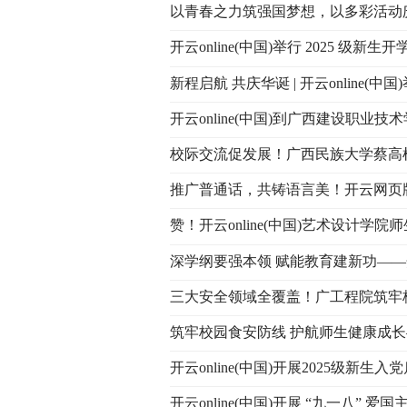
以青春之力筑强国梦想，以多彩活动庆祖国
开云online(中国)举行 2025 级
新程启航 共庆华诞 | 开云online(
开云online(中国)到广西建设职
校际交流促发展！广西民族大学蔡高
推广普通话，共铸语言美！开云网页
赞！开云online(中国)艺术设计学
深学纲要强本领 赋能教育建新功——开云
三大安全领域全覆盖！广工程院筑牢
筑牢校园食安防线 护航师生健康成
开云online(中国)开展2025级新生
开云online(中国)开展 “九一八