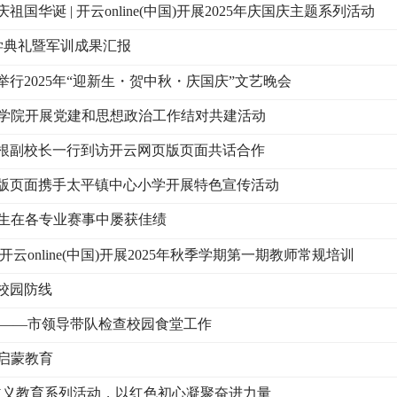
华诞 | 开云online(中国)开展2025年庆国庆主题系列活动
新生开学典礼暨军训成果汇报
中国)举行2025年“迎新生・贺中秋・庆国庆”文艺晚会
业技术学院开展党建和思想政治工作结对共建活动
根副校长一行到访开云网页版页面共话合作
版页面携手太平镇中心小学开展特色宣传活动
院师生在各专业赛事中屡获佳绩
online(中国)开展2025年秋季学期第一期教师常规培训
校园防线
长——市领导带队检查校园食堂工作
入党启蒙教育
” 爱国主义教育系列活动，以红色初心凝聚奋进力量