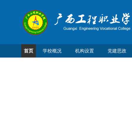
首页
学校概况
机构设置
党建思政
<