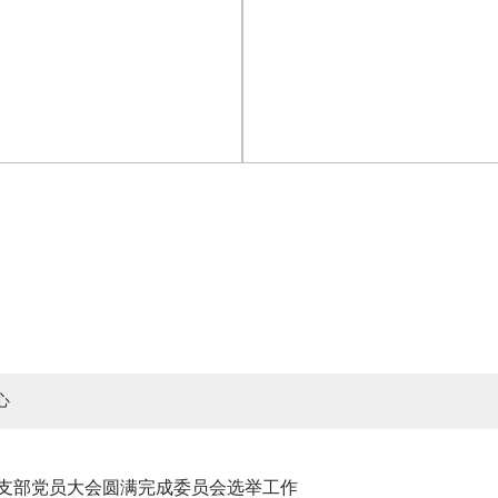
心
院党总支部党员大会圆满完成委员会选举工作