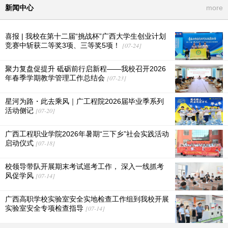
新闻中心
more
喜报 | 我校在第十二届“挑战杯”广西大学生创业计划
竞赛中斩获二等奖3项、三等奖5项！
[07-24]
聚力复盘促提升 砥砺前行启新程——我校召开2026
年春季学期教学管理工作总结会
[07-23]
星河为路・此去乘风｜广工程院2026届毕业季系列
活动侧记
[07-20]
广西工程职业学院2026年暑期“三下乡”社会实践活动
启动仪式
[07-18]
校领导带队开展期末考试巡考工作， 深入一线抓考
风促学风
[07-14]
广西高职学校实验室安全实地检查工作组到我校开展
实验室安全专项检查指导
[07-14]