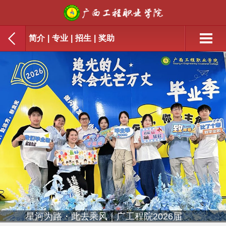
简介
|
专业
|
招生
|
奖助
星河为路・此去乘风｜广工程院2026届