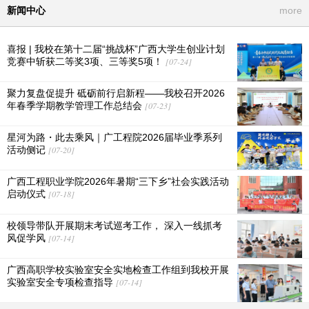
新闻中心
more
喜报 | 我校在第十二届“挑战杯”广西大学生创业计划
竞赛中斩获二等奖3项、三等奖5项！
[07-24]
聚力复盘促提升 砥砺前行启新程——我校召开2026
年春季学期教学管理工作总结会
[07-23]
星河为路・此去乘风｜广工程院2026届毕业季系列
活动侧记
[07-20]
广西工程职业学院2026年暑期“三下乡”社会实践活动
启动仪式
[07-18]
校领导带队开展期末考试巡考工作， 深入一线抓考
风促学风
[07-14]
广西高职学校实验室安全实地检查工作组到我校开展
实验室安全专项检查指导
[07-14]