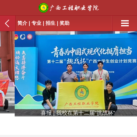
简介
|
专业
|
招生
|
奖助
喜报 | 我校在第十二届“挑战杯”