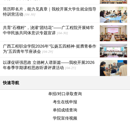
简历即名片，能力见真章｜我校开展大学生就业指导
特训营活动
[04-30]
共育“石榴籽”，浇灌“团结花”——广工程院开展铸牢
中华民族共同体意识专题宣讲
[04-30]
广西工程职业学院2026年“弘扬五四精神·挺膺青春作
为”五四青年节座谈会
[04-29]
以课促研强思政 立德树人谱新篇——我校开展2026
年春季学期课程思政听课评课活动
[04-25]
快速导航
单招/对口录取查询
考生在线申报
单招成绩查询
学院宣传视频