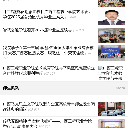
【工程榜样•励志青春】广西工程职业学院艺术设计
学院2025届自治区优秀毕业生风采
[07-04]
智慧交通学院召开2026届毕业生座谈会
[06-24]
我院学子在第十三届“学创杯”全国大学生创业综合模
拟 大赛广西赛区选拔赛（职教组）中荣获佳绩
[06-
29]
广西工程职业学院艺术教育学院与平果至雅宅配校企
合作挂牌仪式顺利举行
[07-22]
师生风采
more
广西马克思主义学院联盟向全区高校青年师生发出阅
读经典的倡议
[05-03]
传承五四精神 争做时代标杆——广西工程职业学院
举行“五四”表彰大会
[04-30]