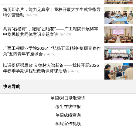
简历即名片，能力见真章｜我校开展大学生就业指导
特训营活动
[04-30]
共育“石榴籽”，浇灌“团结花”——广工程院开展铸牢
中华民族共同体意识专题宣讲
[04-30]
广西工程职业学院2026年“弘扬五四精神·挺膺青春作
为”五四青年节座谈会
[04-29]
以课促研强思政 立德树人谱新篇——我校开展2026
年春季学期课程思政听课评课活动
[04-25]
快速导航
单招/对口录取查询
考生在线申报
单招成绩查询
学院宣传视频