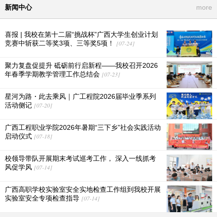
新闻中心
more
喜报 | 我校在第十二届“挑战杯”广西大学生创业计划
竞赛中斩获二等奖3项、三等奖5项！
[07-24]
聚力复盘促提升 砥砺前行启新程——我校召开2026
年春季学期教学管理工作总结会
[07-23]
星河为路・此去乘风｜广工程院2026届毕业季系列
活动侧记
[07-20]
广西工程职业学院2026年暑期“三下乡”社会实践活动
启动仪式
[07-18]
校领导带队开展期末考试巡考工作， 深入一线抓考
风促学风
[07-14]
广西高职学校实验室安全实地检查工作组到我校开展
实验室安全专项检查指导
[07-14]