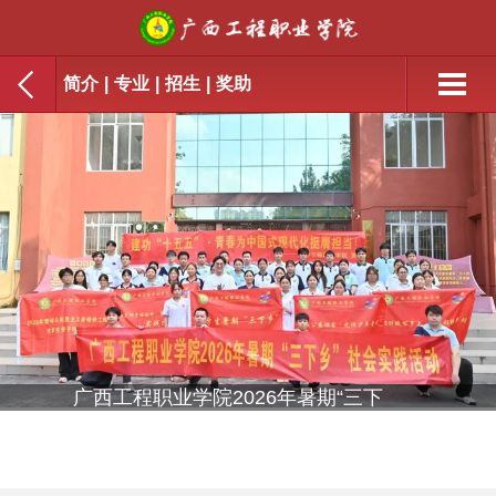
简介
|
专业
|
招生
|
奖助
年暑期“三下
喜报 | 我校在第十二届