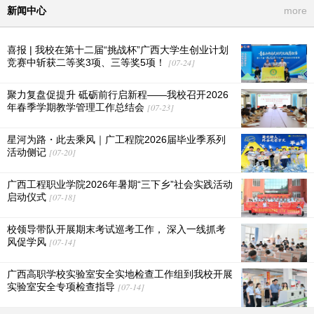
新闻中心
more
喜报 | 我校在第十二届“挑战杯”广西大学生创业计划
竞赛中斩获二等奖3项、三等奖5项！
[07-24]
聚力复盘促提升 砥砺前行启新程——我校召开2026
年春季学期教学管理工作总结会
[07-23]
星河为路・此去乘风｜广工程院2026届毕业季系列
活动侧记
[07-20]
广西工程职业学院2026年暑期“三下乡”社会实践活动
启动仪式
[07-18]
校领导带队开展期末考试巡考工作， 深入一线抓考
风促学风
[07-14]
广西高职学校实验室安全实地检查工作组到我校开展
实验室安全专项检查指导
[07-14]