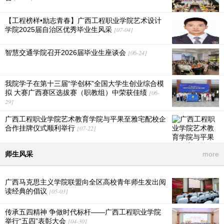
【工程榜样•励志青春】广西工程职业学院艺术设计
学院2025届自治区优秀毕业生风采
[07-04]
智慧交通学院召开2026届毕业生座谈会
[06-24]
我院学子在第十三届“学创杯”全国大学生创业综合模
拟 大赛广西赛区选拔赛（职教组）中荣获佳绩
[06-
29]
广西工程职业学院艺术教育学院与平果至雅宅配校企
合作挂牌仪式顺利举行
[07-22]
师生风采
more
广西马克思主义学院联盟向全区高校青年师生发出阅
读经典的倡议
[05-03]
传承五四精神 争做时代标杆——广西工程职业学院
举行“五四”表彰大会
[04-30]