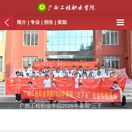
简介
|
专业
|
招生
|
奖助
广西工程职业学院2026年暑期“三下