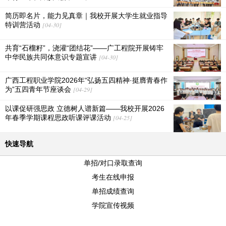
简历即名片，能力见真章｜我校开展大学生就业指导
特训营活动
[04-30]
共育“石榴籽”，浇灌“团结花”——广工程院开展铸牢
中华民族共同体意识专题宣讲
[04-30]
广西工程职业学院2026年“弘扬五四精神·挺膺青春作
为”五四青年节座谈会
[04-29]
以课促研强思政 立德树人谱新篇——我校开展2026
年春季学期课程思政听课评课活动
[04-25]
快速导航
单招/对口录取查询
考生在线申报
单招成绩查询
学院宣传视频